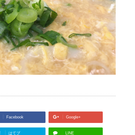
Facebook
Google+
!
はてブ
LINE