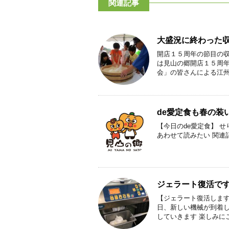
関連記事
大盛況に終わった収
開店１５周年の節目の収
は見山の郷開店１５周年
会」の皆さんによる江州・
de愛定食も春の装いに
【今日のde愛定食】 せ
あわせて読みたい 関連
ジェラート復活です!
【ジェラート復活します
日、新しい機械が到着し
していきます 楽しみにご