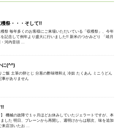
穫祭・・・そして!!
穫祭 毎年多くのお客様にご来場いただいている「収穫祭」、今年
を記念して例年より盛大に行いました!! 新米のつかみどり 「靖月
河内音頭 ...
(^^)
りご飯 土筆の卵とじ 分葱の酢味噌和え 冷奴 たくあん ミニうどん
記事がありません
!
】 機械の故障で１ヶ月ほどお休みしていたジェラートですが、本
ました 明日、プレーンから再開し、週明けからは順次、味を追加
来店頂いたお ...