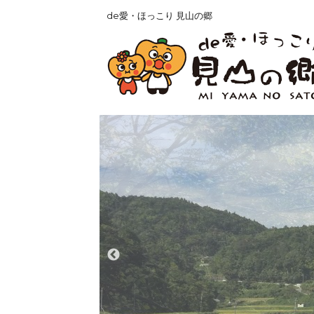
de愛・ほっこり 見山の郷