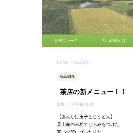
新鮮ニュース
見山の郷とは
HOME
>
商品紹介
>
商品紹介
茶店の新メニュー！！
投稿日：
2019年2月2日
【あんかけ玉子とじうどん】
見山産の米粉でとろみをつけた
寒い季節にぴったりな