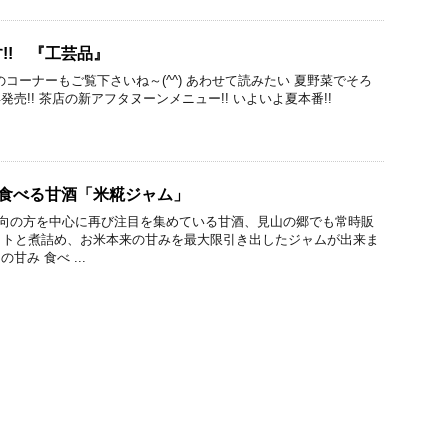
!! 『工芸品』
コーナーもご覧下さいね～(^^) あわせて読みたい 夏野菜でそろ
発売!! 茶店の新アフタヌーンメニュー!! いよいよ夏本番!!
 食べる甘酒「米糀ジャム」
志向の方を中心に再び注目を集めている甘酒、見山の郷でも常時販
コトと煮詰め、お米本来の甘みを最大限引き出したジャムが出来ま
甘み 食べ ...