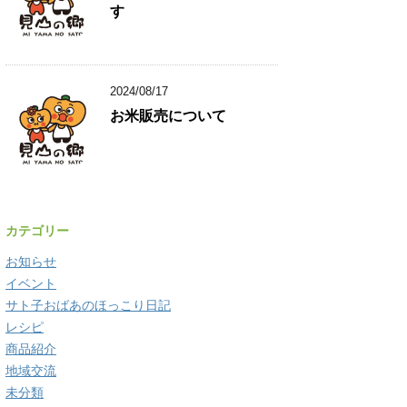
す
2024/08/17
お米販売について
カテゴリー
お知らせ
イベント
サト子おばあのほっこり日記
レシピ
商品紹介
地域交流
未分類