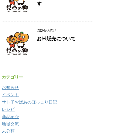
す
2024/08/17
お米販売について
カテゴリー
お知らせ
イベント
サト子おばあのほっこり日記
レシピ
商品紹介
地域交流
未分類