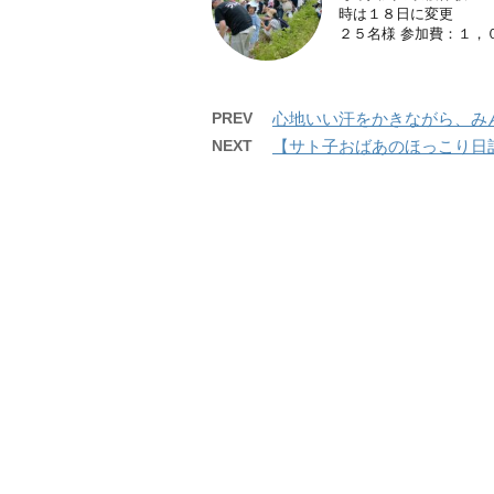
時は１８日に変更 午
２５名様 参加費：１，００
PREV
心地いい汗をかきながら、み
NEXT
【サト子おばあのほっこり日