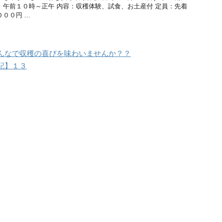
前１０時～正午 内容：収穫体験、試食、お土産付 定員：先着
０円 ...
んなで収穫の喜びを味わいませんか？？
記】１３