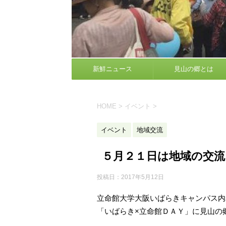
新鮮ニュース
見山の郷とは
HOME
>
イベント
>
イベント
地域交流
５月２１日は地域の交流
投稿日：
2017年5月12日
立命館大学大阪いばらきキャンパス内
「いばらき×立命館ＤＡＹ」に見山の郷