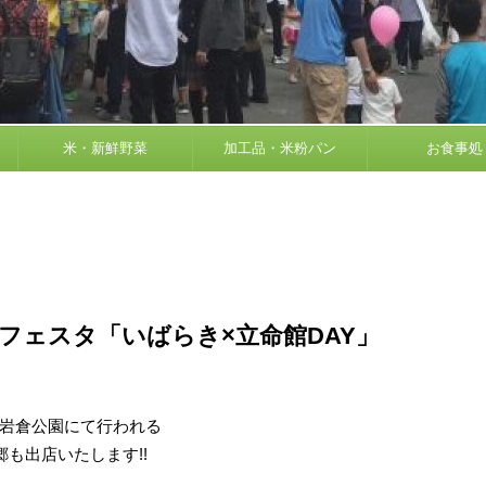
米・新鮮野菜
加工品・米粉パン
お食事処
フェスタ「いばらき×立命館DAY」
岩倉公園にて行われる
も出店いたします!!