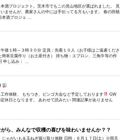
本酒プロジェクト。茨木市でもこの見山地区が選ばれました。 見
いませんが、農家さんの中には手伝ってる方もいます。 春の田植
本酒プロジェ ...
午後１時～３時３０分 定員：先着１０人（お子様はご遠慮くださ
た簡単豆腐作り（お土産付き） 持ち物：エプロン、三角巾等の作
申し込み： ...
り
工作体験、 もちつき、ビンゴ大会など予定しております
GW
定休日となります。 あわせて読みたい 関連記事がありません
ながら、みんなで収穫の喜びを味わいませんか？？
 じゃがいも＆玉ねぎ掘り取り体験 日時：６月１７日(土）※雨天