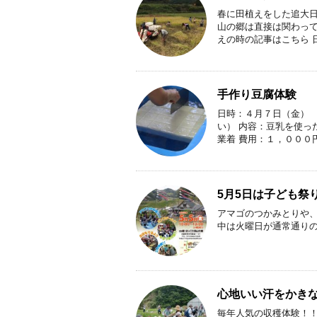
春に田植えをした追大日
山の郷は直接は関わって
えの時の記事はこちら 日
手作り豆腐体験
日時：４月７日（金） 
い） 内容：豆乳を使っ
業着 費用：１，０００円 
5月5日は子ども祭
アマゴのつかみとりや、
中は火曜日が通常通りの
心地いい汗をかき
毎年人気の収穫体験！！