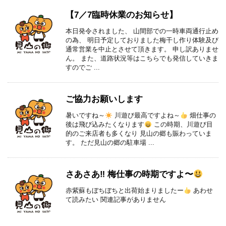
【7／7臨時休業のお知らせ】
本日発令されました、 山間部での一時車両通行止め
の為、 明日予定しておりました梅干し作り体験及び
通常営業を中止とさせて頂きます。 申し訳ありませ
ん。 また、道路状況等はこちらでも発信していきま
すのでご ...
ご協力お願いします
暑いですね～
川遊び最高ですよね～
畑仕事の
後は飛び込みたくなります
この時期、川遊び目
的のご来店者も多くなり 見山の郷も賑わっていま
す。 ただ見山の郷の駐車場 ...
さあさあ‼︎ 梅仕事の時期ですよ〜
赤紫蘇もぼちぼちと出荷始まりましたー
あわせ
て読みたい 関連記事がありません