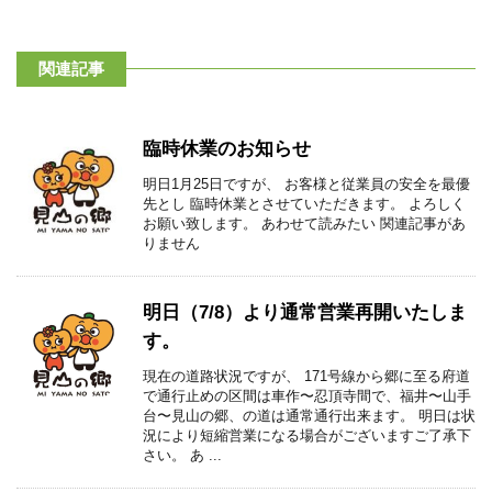
関連記事
臨時休業のお知らせ
明日1月25日ですが、 お客様と従業員の安全を最優
先とし 臨時休業とさせていただきます。 よろしく
お願い致します。 あわせて読みたい 関連記事があ
りません
明日（7/8）より通常営業再開いたしま
す。
現在の道路状況ですが、 171号線から郷に至る府道
で通行止めの区間は車作〜忍頂寺間で、福井〜山手
台〜見山の郷、の道は通常通行出来ます。 明日は状
況により短縮営業になる場合がございますご了承下
さい。 あ ...