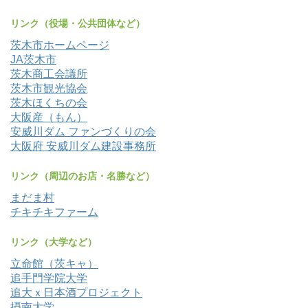
リンク（役場・公共団体など）
茨木市ホームページ
JA茨木市
茨木商工会議所
茨木市観光協会
茨木ほくちの会
大阪産（もん）
安威川ダム ファンづくりの会
大阪府 安威川ダム建設事務所
リンク（周辺のお店・名勝など）
まだま村
チキチキファーム
リンク（大学など）
立命館（茨キャ）
追手門学院大学
追大ｘ日本酒プロジェクト
摂南大学