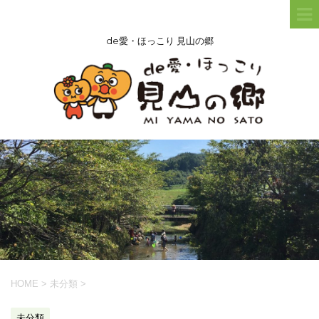
de愛・ほっこり 見山の郷
HOME
>
未分類
>
未分類