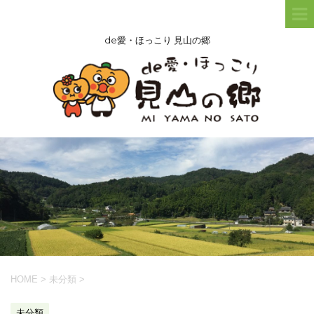
de愛・ほっこり 見山の郷
HOME
>
未分類
>
未分類