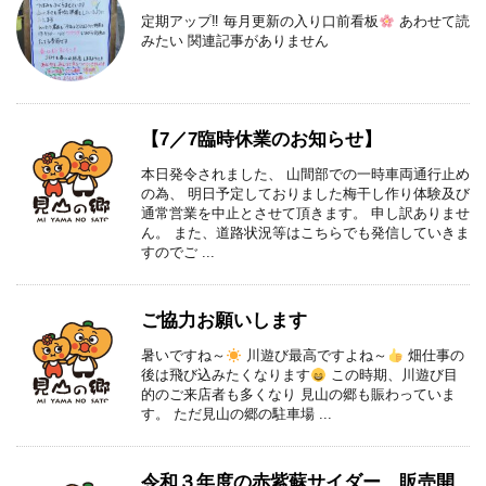
定期アップ‼︎ 毎月更新の入り口前看板
あわせて読
みたい 関連記事がありません
【7／7臨時休業のお知らせ】
本日発令されました、 山間部での一時車両通行止め
の為、 明日予定しておりました梅干し作り体験及び
通常営業を中止とさせて頂きます。 申し訳ありませ
ん。 また、道路状況等はこちらでも発信していきま
すのでご ...
ご協力お願いします
暑いですね～
川遊び最高ですよね～
畑仕事の
後は飛び込みたくなります
この時期、川遊び目
的のご来店者も多くなり 見山の郷も賑わっていま
す。 ただ見山の郷の駐車場 ...
令和３年度の赤紫蘇サイダー、販売開