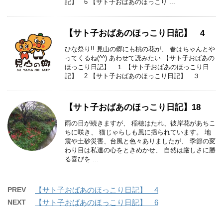
記】 6 【サト子おばあのほっこり ...
【サト子おばあのほっこり日記】 4
ひな祭り!! 見山の郷にも桃の花が、 春はちゃんとや
ってくるね(^^) あわせて読みたい 【サト子おばあの
ほっこり日記】 １ 【サト子おばあのほっこり日
記】 2 【サト子おばあのほっこり日記】 ３
【サト子おばあのほっこり日記】18
雨の日が続きますが、 稲穂はたれ、彼岸花があちこ
ちに咲き、 猫じゃらしも風に揺られています。 地
震や土砂災害、台風と色々ありましたが、 季節の変
わり目は私達の心をときめかせ、 自然は厳しさに勝
る喜びを ...
PREV
【サト子おばあのほっこり日記】 4
NEXT
【サト子おばあのほっこり日記】 6