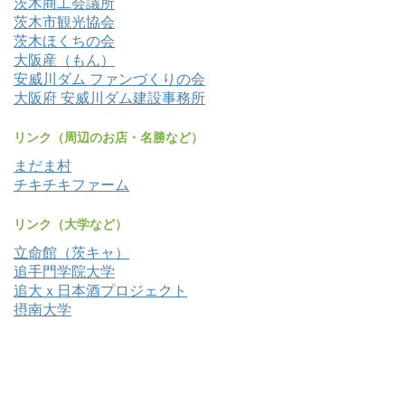
茨木商工会議所
茨木市観光協会
茨木ほくちの会
大阪産（もん）
安威川ダム ファンづくりの会
大阪府 安威川ダム建設事務所
リンク（周辺のお店・名勝など）
まだま村
チキチキファーム
リンク（大学など）
立命館（茨キャ）
追手門学院大学
追大ｘ日本酒プロジェクト
摂南大学