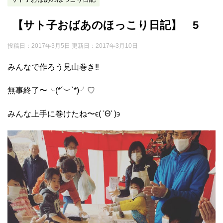
【サト子おばあのほっこり日記】 5
投稿日：2017年3月5日 更新日：
2017年3月10日
みんなで作ろう見山巻き‼︎
無事終了〜╰(*´︶`*)╯♡
みんな上手に巻けたね〜ϵ( 'Θ' )϶