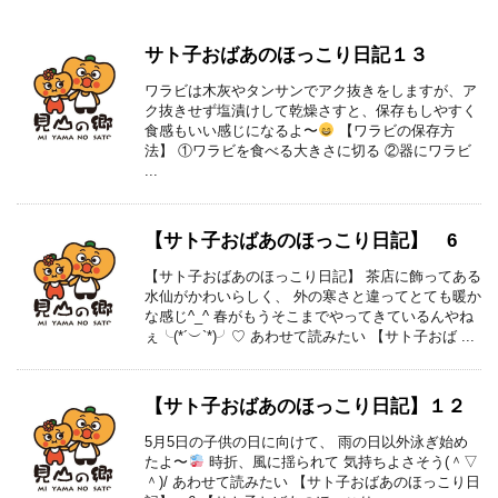
サト子おばあのほっこり日記１３
ワラビは木灰やタンサンでアク抜きをしますが、ア
ク抜きせず塩漬けして乾燥さすと、保存もしやすく
食感もいい感じになるよ〜
【ワラビの保存方
法】 ①ワラビを食べる大きさに切る ②器にワラビ
...
【サト子おばあのほっこり日記】 6
【サト子おばあのほっこり日記】 茶店に飾ってある
水仙がかわいらしく、 外の寒さと違ってとても暖か
な感じ^_^ 春がもうそこまでやってきているんやね
ぇ╰(*´︶`*)╯♡ あわせて読みたい 【サト子おば ...
【サト子おばあのほっこり日記】１２
5月5日の子供の日に向けて、 雨の日以外泳ぎ始め
たよ〜
時折、風に揺られて 気持ちよさそう(＾▽
＾)/ あわせて読みたい 【サト子おばあのほっこり日