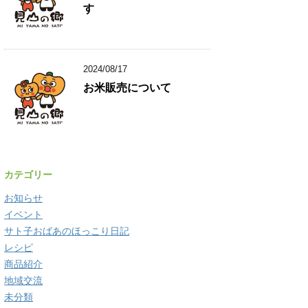
す
2024/08/17
お米販売について
カテゴリー
お知らせ
イベント
サト子おばあのほっこり日記
レシピ
商品紹介
地域交流
未分類