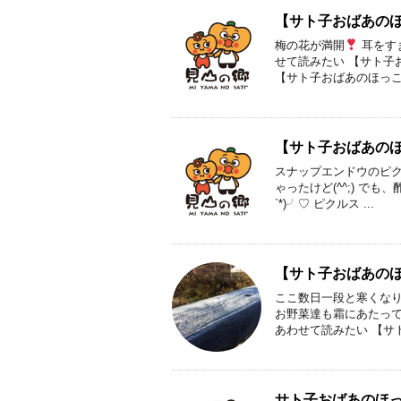
【サト子おばあのほ
梅の花が満開
耳をすま
せて読みたい 【サト子
【サト子おばあのほっこ .
【サト子おばあの
スナップエンドウのピク
ゃったけど(^^;) で
`*)╯♡ ピクルス ...
【サト子おばあのほ
ここ数日一段と寒くなり
お野菜達も霜にあたって
あわせて読みたい 【サト子
サト子おばあのほ