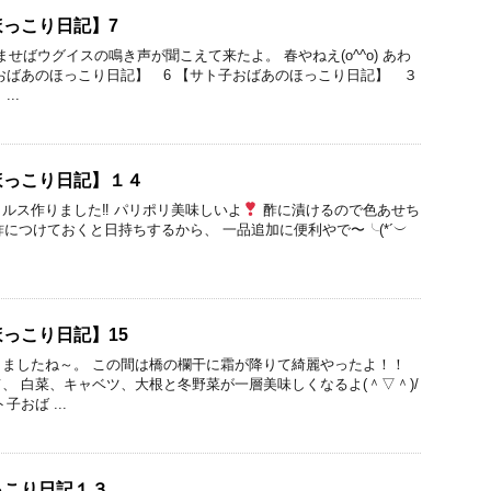
っこり日記】7
せばウグイスの鳴き声が聞こえて来たよ。 春やねえ(o^^o) あわ
おばあのほっこり日記】 6 【サト子おばあのほっこり日記】 ３
..
ほっこり日記】１４
ルス作りました‼︎ パリポリ美味しいよ
酢に漬けるので色あせち
も、酢につけておくと日持ちするから、 一品追加に便利やで〜╰(*´︶
っこり日記】15
ましたね～。 この間は橋の欄干に霜が降りて綺麗やったよ！！
、 白菜、キャベツ、大根と冬野菜が一層美味しくなるよ(＾▽＾)/
おば ...
っこり日記１３