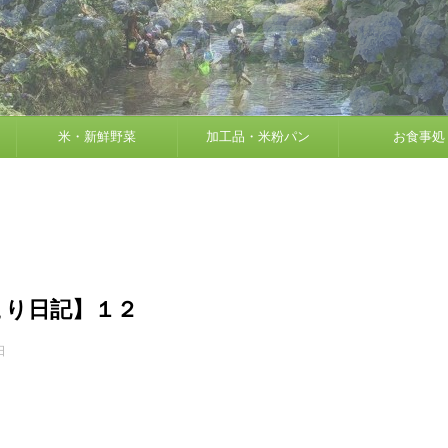
米・新鮮野菜
加工品・米粉パン
お食事処
こり日記】１２
日