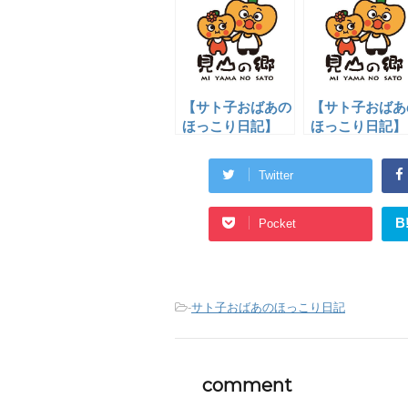
【サト子おばあの
【サト子おばあ
ほっこり日記】
ほっこり日記
6
１
Twitter
B
Pocket
-
サト子おばあのほっこり日記
comment