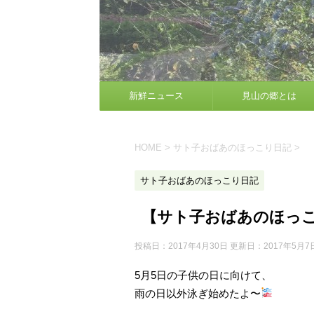
新鮮ニュース
見山の郷とは
HOME
>
サト子おばあのほっこり日記
>
サト子おばあのほっこり日記
【サト子おばあのほっ
投稿日：2017年4月30日 更新日：
2017年5月7
5月5日の子供の日に向けて、
雨の日以外泳ぎ始めたよ〜