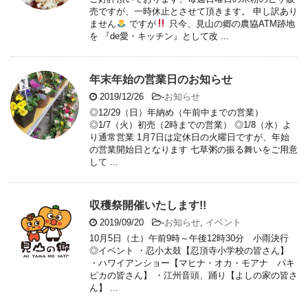
売ですが、一時休止とさせて頂きます。 申し訳あり
ません
ですが
只今、見山の郷の農協ATM跡地
を 『de愛・キッチン』として改 ...
年末年始の営業日のお知らせ
2019/12/26
-
お知らせ
◎12/29（日）年納め（午前中までの営業）
◎1/7（火）初売（2時までの営業） ◎1/8（水）よ
り通常営業 1月7日は定休日の火曜日ですが、年始
の営業開始日となります 七草粥の振る舞いをご用意
して ...
収穫祭開催いたします!!
2019/09/20
-
お知らせ
,
イベント
10月5日（土）午前9時～午後12時30分 小雨決行
◎イベント ・忍小太鼓【忍頂寺小学校の皆さん】
・ハワイアンショー【マヒナ・オカ・モアナ パキ
ピカの皆さん】 ・江州音頭、踊り【よしの家の皆さ
ん】 ...