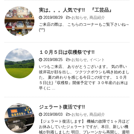
実は。。。人気です!! 『工芸品』
2019/08/29
-
お知らせ
,
商品紹介
ご来店の際は、 こちらのコーナーもご覧下さいね～
(^^)
１０月５日は収穫祭です!!
2019/08/25
-
お知らせ
,
イベント
いつもご来店、 ありがとうございます。 気の早い
彼岸花が顔を出し、 ツクツクボウシも鳴き始めまし
た。 夏の終わりを感じる今日この頃です。 １０月
５日(土)『収穫祭』開催予定です ３０年産のお米は
早くに ...
ジェラート復活です!!
2019/08/03
-
お知らせ
,
商品紹介
【ジェラート復活します】 機械の故障で１ヶ月ほど
お休みしていたジェラートですが、本日、新しい機
械が到着しました 明日、プレーンから再開し、週明