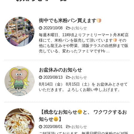
街中でも米粉パン買えます
2020/10/08
-
お知らせ
毎週木曜日、11時頃よりファミリーマート舟木町店
様にて、米粉パンを販売して頂いています
その
他にも龍王みそや野菜、清阪テラスの自然卵まで販
売している、変わったファミマですǶ ...
お盆休みのお知らせ
2020/08/13
-
お知らせ
8月14日（金） 8月15日（土）を お盆休みとさせて
いただきます。 よろしくお願い申し上げます。
【残念なお知らせ
と、 ワクワクするお
知らせ
】
2020/08/01
-
お知らせ
ご好評頂いております、毎週日曜日の米粉のピザ販