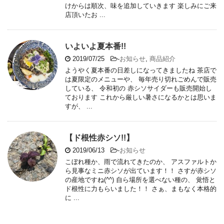
けからは順次、味を追加していきます 楽しみにご来
店頂いたお ...
いよいよ夏本番!!
2019/07/25
-
お知らせ
,
商品紹介
ようやく夏本番の日差しになってきましたね 茶店で
は夏限定のメニューや、 毎年売り切れごめんで販売
している、 令和初の 赤シソサイダーも販売開始し
ております これから厳しい暑さになるかとは思いま
すが、 ...
【ド根性赤シソ!!】
2019/06/13
-
お知らせ
こぼれ種か、雨で流れてきたのか、 アスファルトか
ら見事なミニ赤シソが出ています！！ さすが赤シソ
の産地ですね(^^) 自ら場所を選べない種の、 覚悟と
ド根性に力もらいました！！ さぁ、まもなく本格的
に ...