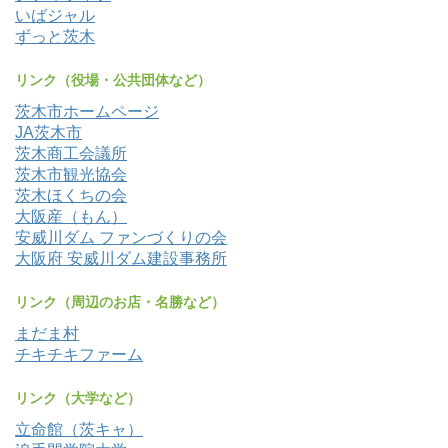
いばジャル
ずっと茨木
リンク（役場・公共団体など）
茨木市ホームページ
JA茨木市
茨木商工会議所
茨木市観光協会
茨木ほくちの会
大阪産（もん）
安威川ダム ファンづくりの会
大阪府 安威川ダム建設事務所
リンク（周辺のお店・名勝など）
まだま村
チキチキファーム
リンク（大学など）
立命館（茨キャ）