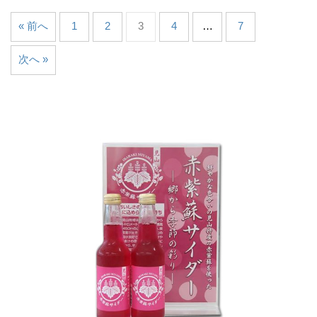
« 前へ
1
2
3
4
…
7
次へ »