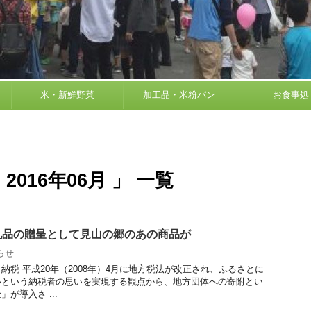
米・新鮮野菜
加工品・米粉パン
お食事処
016年06月 」 一覧
礼品の贈呈として見山の郷のあの商品が
らせ
納税 平成20年（2008年）4月に地方税法が改正され、ふるさとに
いという納税者の思いを実現する観点から、地方団体への寄附とい
が導入さ ...