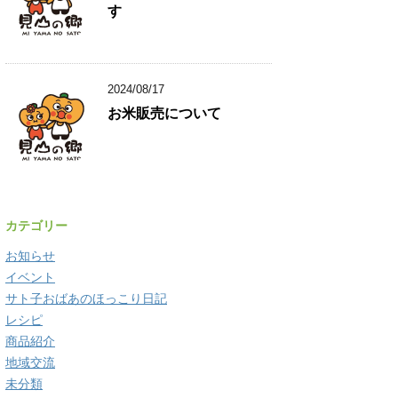
す
2024/08/17
お米販売について
カテゴリー
お知らせ
イベント
サト子おばあのほっこり日記
レシピ
商品紹介
地域交流
未分類