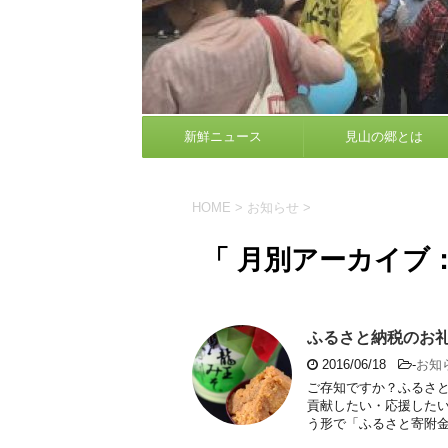
新鮮ニュース
見山の郷とは
HOME
>
お知らせ
>
「 月別アーカイブ：2
ふるさと納税のお
2016/06/18
-
お知
ご存知ですか？ふるさと
貢献したい・応援した
う形で「ふるさと寄附金」