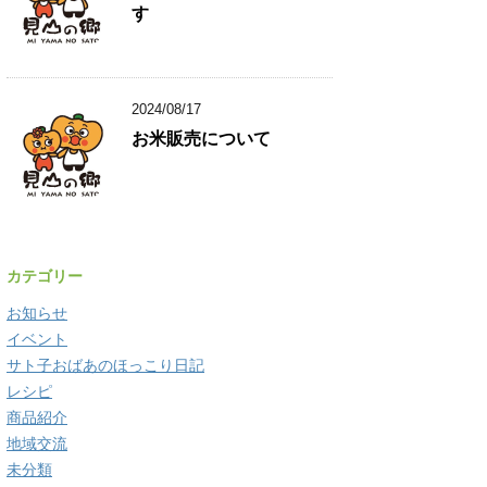
す
2024/08/17
お米販売について
カテゴリー
お知らせ
イベント
サト子おばあのほっこり日記
レシピ
商品紹介
地域交流
未分類