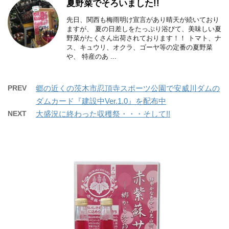
夏野菜でそろいました!!
先日、関西も梅雨明け宣言があり晴天が続いており
ますが、 夏の日差しをたっぷり浴びて、美味しい夏
野菜がたくさん出荷されております！！ トマト、ナ
ス、キュウリ、オクラ、ゴーヤ等の定番の夏野菜
や、 特産のあ ...
PREV
郷の近くの茨木市忍頂寺スポーツ公園で安威川ダムの
ダムカード『建設中Ver.1.0』を配布中
NEXT
大盛況に終わった収穫祭・・・そして!!