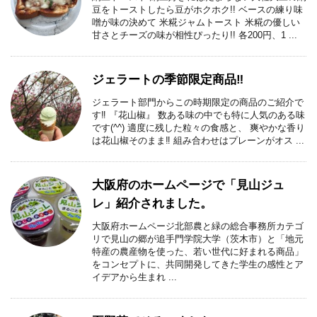
豆をトーストしたら豆がホクホク︎!! ベースの練り味
噌が味の決めて 米糀ジャムトースト 米糀の優しい
甘さとチーズの味が相性ぴったり︎!! 各200円、1 ...
ジェラートの季節限定商品‼︎
ジェラート部門からこの時期限定の商品のご紹介で
す‼︎ 『花山椒』 数ある味の中でも特に人気のある味
です(^^) 適度に残した粒々の食感と、 爽やかな香り
は花山椒そのまま‼︎ 組み合わせはプレーンがオス ...
大阪府のホームページで「見山ジュ
レ」紹介されました。
大阪府ホームページ北部農と緑の総合事務所カテゴ
リで見山の郷が追手門学院大学（茨木市）と「地元
特産の農産物を使った、若い世代に好まれる商品」
をコンセプトに、共同開発してきた学生の感性とア
イデアから生まれ ...